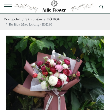
Trang chủ
Sản phẩm
BÓ HOA
Bó Hoa Mao Lương - BH130