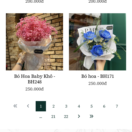
200.000đ
200.000đ
Bó Hoa Baby Khô -
Bó hoa - BH171
BH248
250.000đ
250.000đ
1
2
3
4
5
6
7
...
21
22