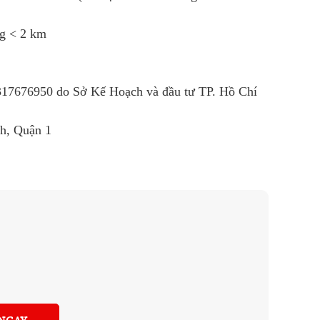
ng < 2 km
R
317676950
do Sở Kế Hoạch và đầu tư TP. Hồ Chí
nh, Quận 1