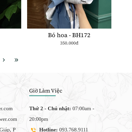
7
Bó hoa - BH172
350.000đ
Giờ Làm Việc
er.com
Thứ 2 - Chủ nhật:
07:00am -
ower.com
20:00pm
Giáp, P
Hotline:
093.768.9111