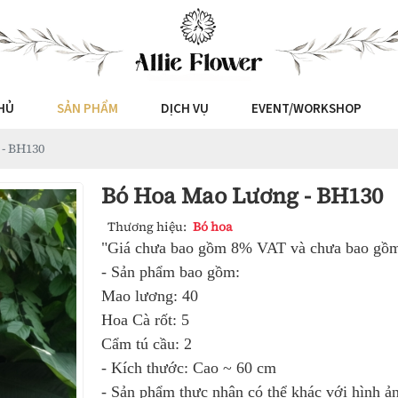
HỦ
SẢN PHẨM
DỊCH VỤ
EVENT/WORKSHOP
- BH130
Bó Hoa Mao Lương - BH130
Thương hiệu:
Bó hoa
"Giá chưa bao gồm 8% VAT và chưa bao gồm 
- Sản phẩm bao gồm:
Mao lương: 40
Hoa Cà rốt: 5
Cẩm tú cầu: 2
- Kích thước: Cao ~ 60 cm
- Sản phẩm thực nhận có thể khác với hình ản