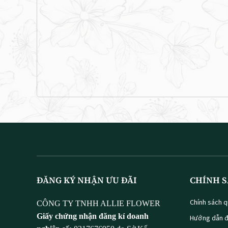
ĐĂNG KÝ NHẬN ƯU ĐÃI
CHÍNH S
Chính sách q
CÔNG TY TNHH ALLIE FLOWER
Giấy chứng nhận đăng kí doanh
Hướng dẫn đ