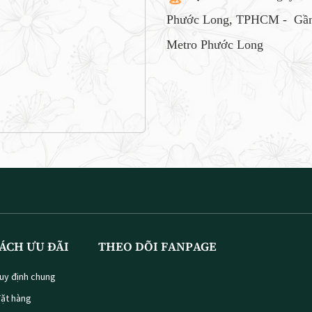
Phước Long, TPHCM -
Gần
Metro Phước Long
ÁCH ƯU ĐÃI
THEO DÕI FANPAGE
uy định chung
ặt hàng