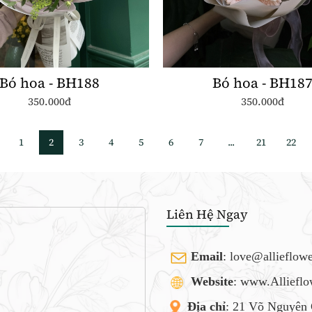
Bó hoa - BH188
Bó hoa - BH18
350.000đ
350.000đ
1
2
3
4
5
6
7
...
21
22
Liên Hệ Ngay
Email
:
love@allieflow
Website
: www.Alliefl
Địa chỉ
: 21 Võ Nguyên 