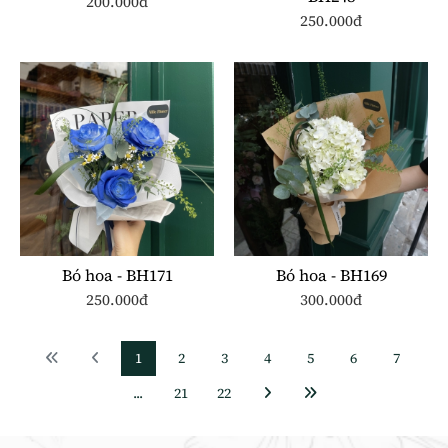
200.000đ
250.000đ
Bó hoa - BH171
Bó hoa - BH169
250.000đ
300.000đ
1
2
3
4
5
6
7
...
21
22