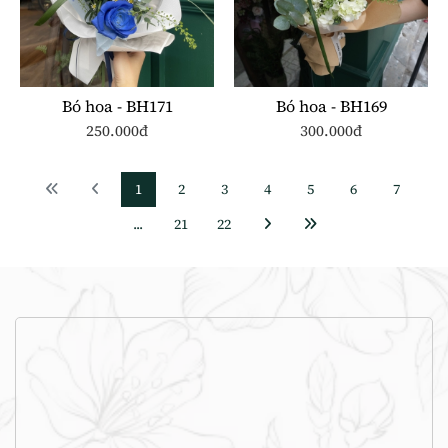
Bó hoa - BH171
Bó hoa - BH169
250.000đ
300.000đ
1
2
3
4
5
6
7
...
21
22