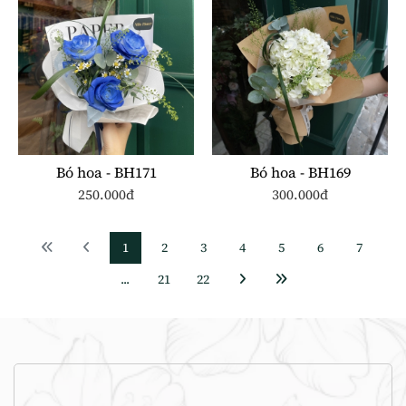
Bó hoa - BH171
Bó hoa - BH169
250.000đ
300.000đ
1
2
3
4
5
6
7
...
21
22