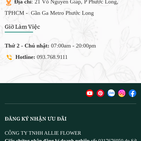
Địa chỉ
: 21 Võ Nguyên Giáp, P Phước Long,
TPHCM -
Gần Ga Metro Phước Long
Giờ Làm Việc
Thứ 2 - Chủ nhật:
07:00am - 20:00pm
Hotline:
093.768.9111
ĐĂNG KÝ NHẬN ƯU ĐÃI
CÔNG TY TNHH ALLIE FLOWER
Giấy chứng nhận đăng kí doanh nghiệp số:
0317676950 do Sở