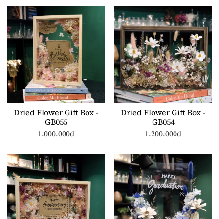
Dried Flower Gift Box -
Dried Flower Gift Box -
GB055
GB054
1.000.000đ
1.200.000đ