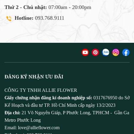
Thứ 2 - Chủ nhật:
07:00am - 20:00pm
Hotline:
093.768.9111
ĐĂNG KÝ NHẬN ƯU ĐÃI
CÔNG TY TNHH ALLIE FLOWER
Giấy chứng nhận đăng kí doanh nghiệp số:
0317676950 do Sở
Kế Hoạch và đầu tư TP. Hồ Chí Minh cấp ngày 13/2/2023
Địa chỉ:
21 Võ Nguyên Giáp, P Phước Long, TPHCM - Gần Ga
Metro Phước Long
Email: love@allieflower.com