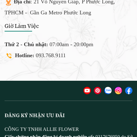
Địa chỉ
: 21 Võ Nguyên Giáp, P Phước Long,
TPHCM -
Gần Ga Metro Phước Long
Giờ Làm Việc
Thứ 2 - Chủ nhật:
07:00am - 20:00pm
Hotline:
093.768.9111
ĐĂNG KÝ NHẬN ƯU ĐÃI
CÔNG TY TNHH ALLIE FLOWER
Giấy chứng nhận đăng kí doanh nghiệp số:
0317676950 do Sở