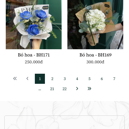
Bó hoa - BH171
Bó hoa - BH169
250.000đ
300.000đ
1
2
3
4
5
6
7
...
21
22