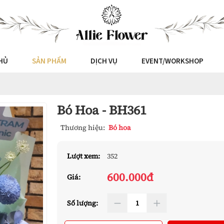
HỦ
SẢN PHẨM
DỊCH VỤ
EVENT/WORKSHOP
Bó Hoa - BH361
Thương hiệu:
Bó hoa
Lượt xem:
352
600.000đ
Giá:
Số lượng: