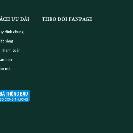
ÁCH ƯU ĐÃI
THEO DÕI FANPAGE
uy định chung
ặt hàng
à Thanh toán
oàn tiền
bảo mật