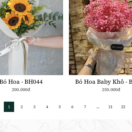
Bó Hoa - BH044
Bó Hoa Baby Khô - 
200.000đ
250.000đ
1
2
3
4
5
6
7
...
21
22