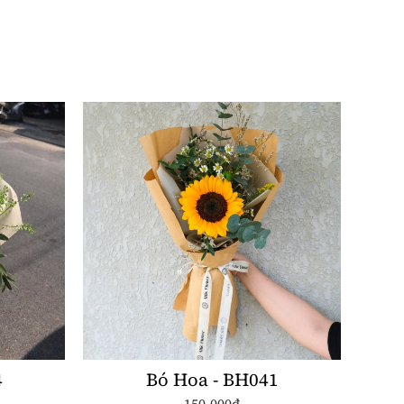
4
Bó Hoa - BH041
150.000đ