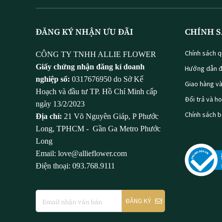
ĐĂNG KÝ NHẬN ƯU ĐÃI
CHÍNH S
Chính sách q
CÔNG TY TNHH ALLIE FLOWER
Giấy chứng nhận đăng kí doanh
Hướng dẫn đ
nghiệp số:
0317676950 do Sở Kế
Giao hàng v
Hoạch và đầu tư TP. Hồ Chí Minh cấp
Đổi trả và h
ngày 13/2/2023
Chính sách 
Địa chỉ:
21 Võ Nguyên Giáp, P Phước
Long, TPHCM - Gần Ga Metro Phước
Long
Email: love@allieflower.com
Điện thoại: 093.768.9111
ĐĂNG KÝ