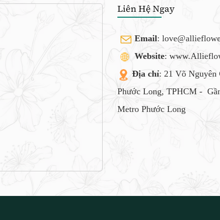
Liên Hệ Ngay
Email
:
love@allieflow
Website
: www.Alliefl
Địa chỉ
: 21 Võ Nguyên 
Phước Long, TPHCM -
Gần
Metro Phước Long