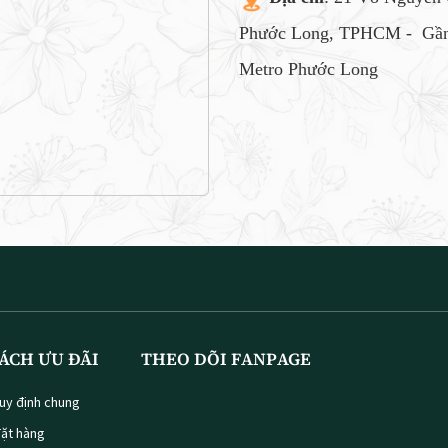
Phước Long, TPHCM -
Gần
Metro Phước Long
ÁCH ƯU ĐÃI
THEO DÕI FANPAGE
uy định chung
ặt hàng