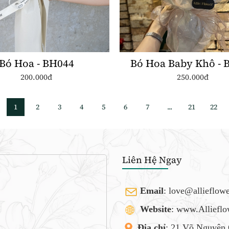
Bó Hoa - BH044
Bó Hoa Baby Khô - 
200.000đ
250.000đ
1
2
3
4
5
6
7
...
21
22
Liên Hệ Ngay
Email
:
love@allieflow
Website
: www.Alliefl
Địa chỉ
: 21 Võ Nguyên 