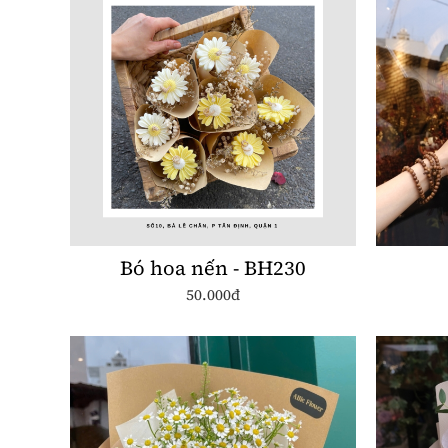
Bó hoa nến - BH230
50.000đ