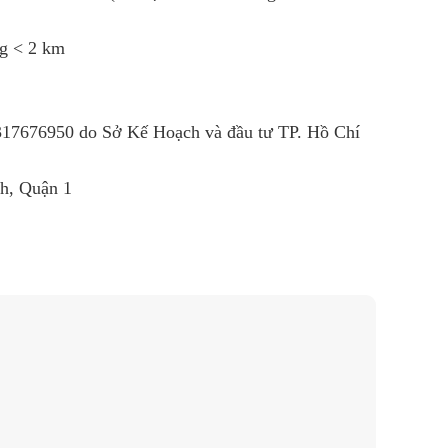
ng < 2 km
R
317676950
do Sở Kế Hoạch và đầu tư TP. Hồ Chí
nh, Quận 1