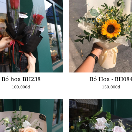
Bó hoa BH238
Bó Hoa - BH08
100.000đ
150.000đ