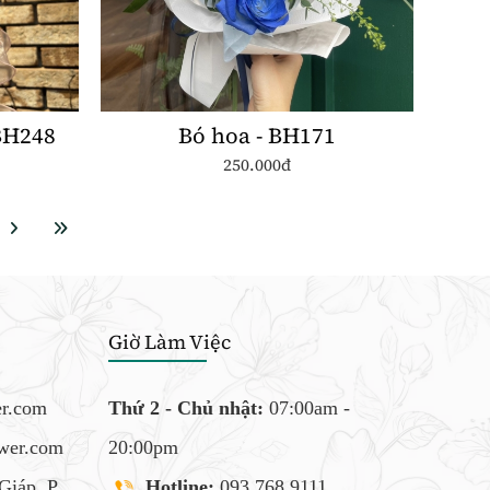
BH248
Bó hoa - BH171
250.000đ
Giờ Làm Việc
er.com
Thứ 2 - Chủ nhật:
07:00am -
ower.com
20:00pm
Giáp, P
Hotline:
093.768.9111