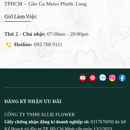
TPHCM -
Gần Ga Metro Phước Long
Giờ Làm Việc
Thứ 2 - Chủ nhật:
07:00am - 20:00pm
Hotline:
093.768.9111
ĐĂNG KÝ NHẬN ƯU ĐÃI
CÔNG TY TNHH ALLIE FLOWER
Giấy chứng nhận đăng kí doanh nghiệp số:
0317676950 do Sở
Kế Hoạch và đầu tư TP. Hồ Chí Minh cấp ngày 13/2/2023