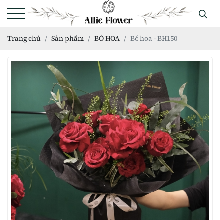
Trang chủ
Sản phẩm
BÓ HOA
Bó hoa - BH150