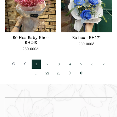
Bó Hoa Baby Khô -
Bó hoa - BH171
BH248
250.000đ
250.000đ
1
2
3
4
5
6
7
...
22
23