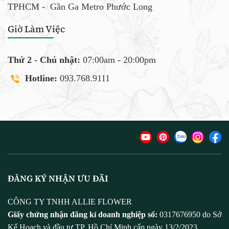
TPHCM -
Gần Ga Metro Phước Long
Giờ Làm Việc
Thứ 2 - Chủ nhật:
07:00am - 20:00pm
Hotline:
093.768.9111
ĐĂNG KÝ NHẬN ƯU ĐÃI
CÔNG TY TNHH ALLIE FLOWER
Giấy chứng nhận đăng kí doanh nghiệp số:
0317676950 do Sở
Kế Hoạch và đầu tư TP. Hồ Chí Minh cấp ngày 13/2/2023