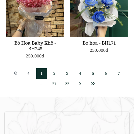
Bó Hoa Baby Khô -
Bó hoa - BH171
BH248
250.000đ
250.000đ
1
2
3
4
5
6
7
...
21
22