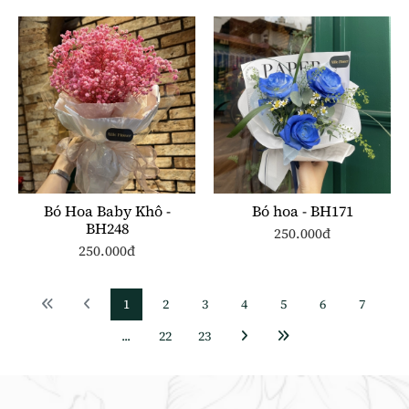
Bó Hoa Baby Khô -
Bó hoa - BH171
BH248
250.000đ
250.000đ
1
2
3
4
5
6
7
...
22
23