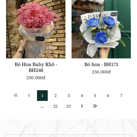
Bó Hoa Baby Khô -
Bó hoa - BH171
BH248
250.000đ
250.000đ
1
2
3
4
5
6
7
...
22
23