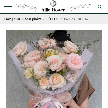
Trang chủ
Sản phẩm
BÓ HOA
Bó Hoa - BH034