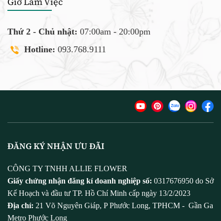
Giờ Làm Việc
Thứ 2 - Chủ nhật:
07:00am - 20:00pm
Hotline:
093.768.9111
ĐĂNG KÝ NHẬN ƯU ĐÃI
CÔNG TY TNHH ALLIE FLOWER
Giấy chứng nhận đăng kí doanh nghiệp số:
0317676950 do Sở
Kế Hoạch và đầu tư TP. Hồ Chí Minh cấp ngày 13/2/2023
Địa chỉ:
21 Võ Nguyên Giáp, P Phước Long, TPHCM - Gần Ga
Metro Phước Long