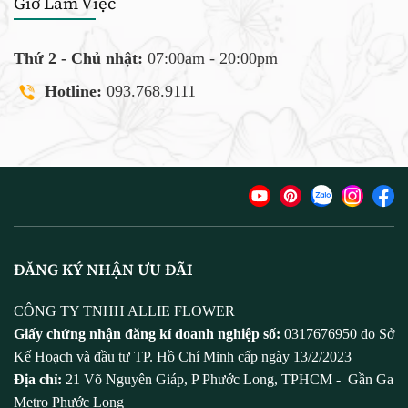
Giờ Làm Việc
Thứ 2 - Chủ nhật:
07:00am - 20:00pm
Hotline:
093.768.9111
ĐĂNG KÝ NHẬN ƯU ĐÃI
CÔNG TY TNHH ALLIE FLOWER
Giấy chứng nhận đăng kí doanh nghiệp số:
0317676950 do Sở
Kế Hoạch và đầu tư TP. Hồ Chí Minh cấp ngày 13/2/2023
Địa chỉ:
21 Võ Nguyên Giáp, P Phước Long, TPHCM - Gần Ga
Metro Phước Long