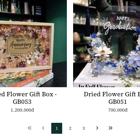
d Flower Gift Box -
Dried Flower Gift 
GB053
GB051
1.200.000đ
700.000đ
1
2
3