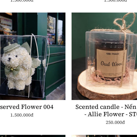
served Flower 004
Scented candle - Nế
- Allie Flower - S
1.500.000đ
250ml
250.000đ