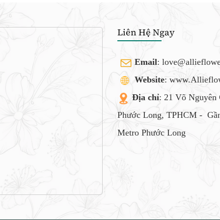
Liên Hệ Ngay
Email
:
love@allieflow
Website
: www.Alliefl
Địa chỉ
: 21 Võ Nguyên 
Phước Long, TPHCM -
Gần
Metro Phước Long