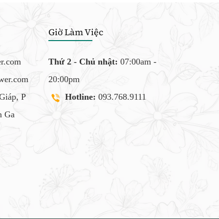
Giờ Làm Việc
er.com
Thứ 2 - Chủ nhật:
07:00am -
ower.com
20:00pm
Giáp, P
Hotline:
093.768.9111
 Ga