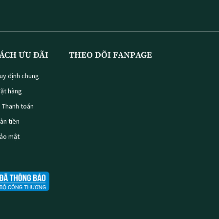
ÁCH ƯU ĐÃI
THEO DÕI FANPAGE
uy định chung
ặt hàng
à Thanh toán
oàn tiền
bảo mật