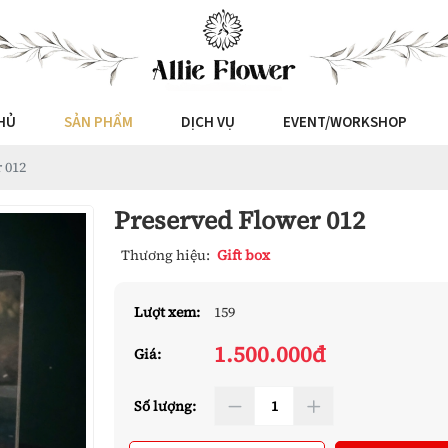
HỦ
SẢN PHẨM
DỊCH VỤ
EVENT/WORKSHOP
 012
Preserved Flower 012
Thương hiệu:
Gift box
Lượt xem:
159
1.500.000đ
Giá:
Số lượng: