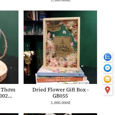
n Thơm
Dried Flower Gift Box -
T002
GB055
1.000.000đ