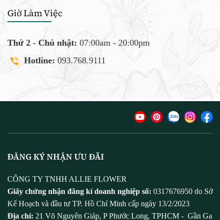
Giờ Làm Việc
Thứ 2 - Chủ nhật:
07:00am - 20:00pm
Hotline:
093.768.9111
ĐĂNG KÝ NHẬN ƯU ĐÃI
CÔNG TY TNHH ALLIE FLOWER
Giấy chứng nhận đăng kí doanh nghiệp số:
0317676950 do Sở
Kế Hoạch và đầu tư TP. Hồ Chí Minh cấp ngày 13/2/2023
Địa chỉ:
21 Võ Nguyên Giáp, P Phước Long, TPHCM - Gần Ga