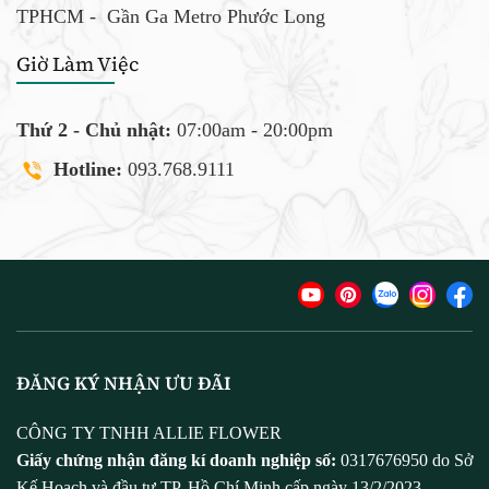
TPHCM -
Gần Ga Metro Phước Long
Giờ Làm Việc
Thứ 2 - Chủ nhật:
07:00am - 20:00pm
Hotline:
093.768.9111
ĐĂNG KÝ NHẬN ƯU ĐÃI
CÔNG TY TNHH ALLIE FLOWER
Giấy chứng nhận đăng kí doanh nghiệp số:
0317676950 do Sở
Kế Hoạch và đầu tư TP. Hồ Chí Minh cấp ngày 13/2/2023