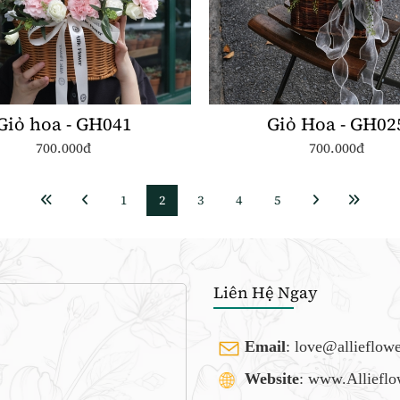
Giỏ hoa - GH041
Giỏ Hoa - GH02
700.000đ
700.000đ
1
2
3
4
5
Liên Hệ Ngay
Email
:
love@allieflow
Website
: www.Alliefl