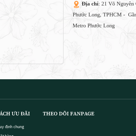
Địa chỉ
: 21 Võ Nguyên 
Phước Long, TPHCM -
Gần
Metro Phước Long
ÁCH ƯU ĐÃI
THEO DÕI FANPAGE
uy định chung