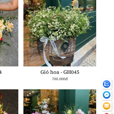
4
Giỏ hoa - GH045
700.000đ