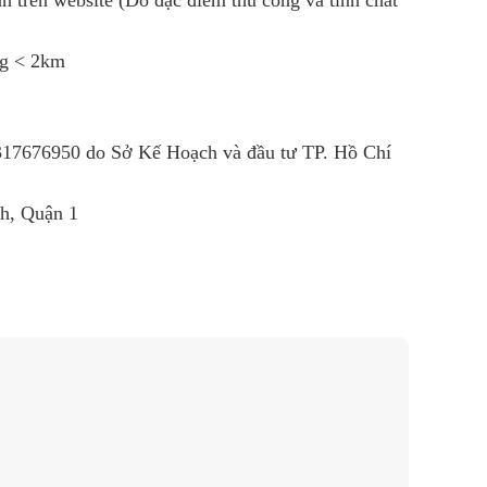
h trên website (Do đặc điểm thủ công và tính chất
ng < 2km
0317676950 do Sở Kế Hoạch và đầu tư TP. Hồ Chí
nh, Quận 1