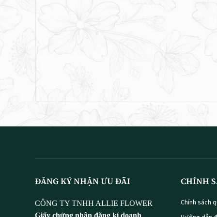
ĐĂNG KÝ NHẬN ƯU ĐÃI
CHÍNH S
Chính sách q
CÔNG TY TNHH ALLIE FLOWER
Giấy chứng nhận đăng kí doanh