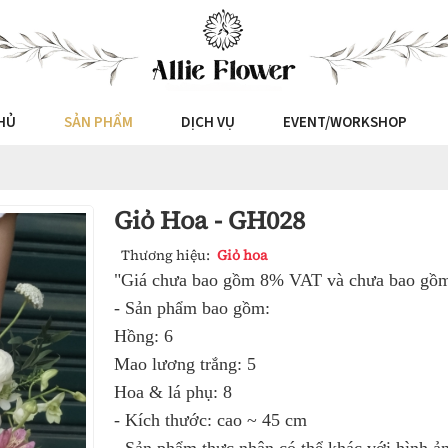
HỦ
SẢN PHẨM
DỊCH VỤ
EVENT/WORKSHOP
Giỏ Hoa - GH028
Thương hiệu:
Giỏ hoa
"Giá chưa bao gồm 8% VAT và chưa bao gồm 
- Sản phẩm bao gồm:
Hồng: 6
Mao lương trắng: 5
Hoa & lá phụ: 8
- Kích thước: cao ~ 45 cm