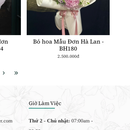
đơn
Bó hoa Mẫu Đơn Hà Lan -
224
BH180
2.500.000đ
Giờ Làm Việc
er.com
Thứ 2 - Chủ nhật:
07:00am -