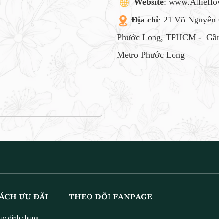
Website
: www.Alliefl
Địa chỉ
: 21 Võ Nguyên 
Phước Long, TPHCM -
Gần
Metro Phước Long
ÁCH ƯU ĐÃI
THEO DÕI FANPAGE
uy định chung