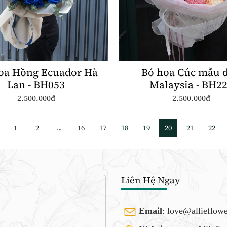
oa Hồng Ecuador Hà
Bó hoa Cúc mẫu 
Lan - BH053
Malaysia - BH
2.500.000đ
2.500.000đ
1
2
...
16
17
18
19
20
21
22
Liên Hệ Ngay
Email
:
love@allieflow