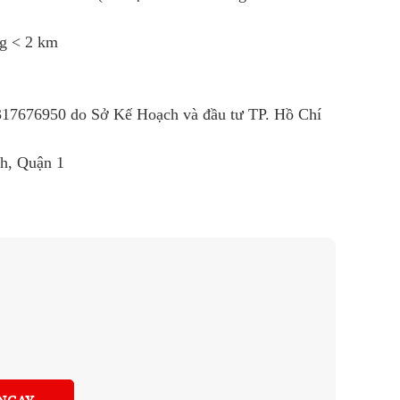
ng < 2 km
R
317676950
do Sở Kế Hoạch và đầu tư TP. Hồ Chí
nh, Quận 1