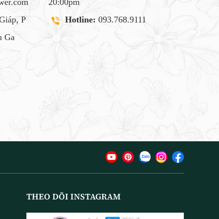
ower.com
20:00pm
Giáp, P
Hotline:
093.768.9111
 Ga
THEO DÕI INSTAGRAM