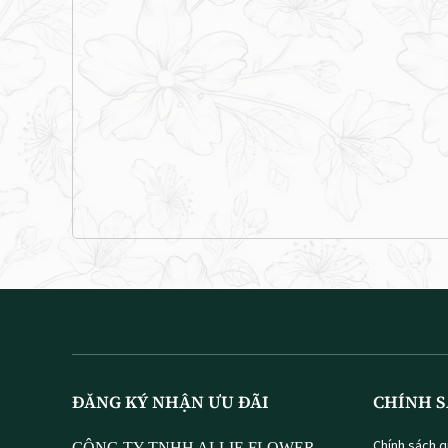
ĐĂNG KÝ NHẬN ƯU ĐÃI
CHÍNH S
Chính sách q
CÔNG TY TNHH ALLIE FLOWER