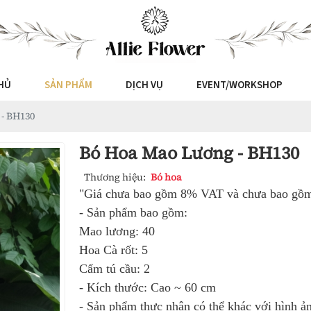
HỦ
SẢN PHẨM
DỊCH VỤ
EVENT/WORKSHOP
- BH130
Bó Hoa Mao Lương - BH130
Thương hiệu:
Bó hoa
"Giá chưa bao gồm 8% VAT và chưa bao gồm 
- Sản phẩm bao gồm:
Mao lương: 40
Hoa Cà rốt: 5
Cẩm tú cầu: 2
- Kích thước: Cao ~ 60 cm
- Sản phẩm thực nhận có thể khác với hình ản