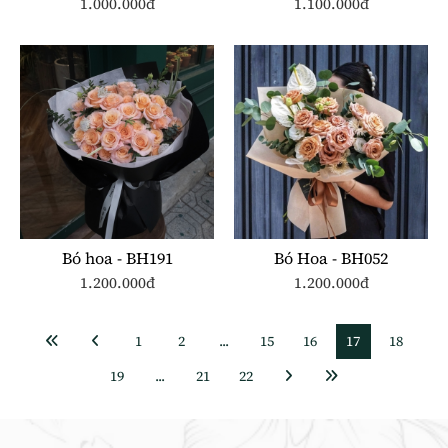
1.000.000đ
1.100.000đ
Bó hoa - BH191
Bó Hoa - BH052
1.200.000đ
1.200.000đ
1
2
...
15
16
17
18
19
...
21
22