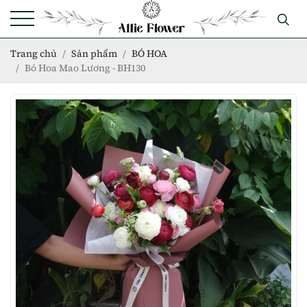
Trang chủ
Sản phẩm
BÓ HOA
Bó Hoa Mao Lương - BH130