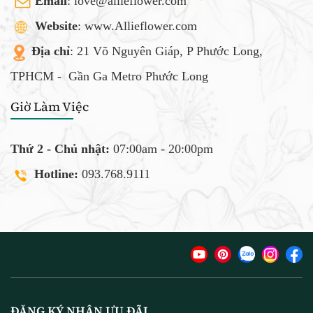
Email
:
love@allieflower.com
Website
: www.Allieflower.com
Địa chỉ
: 21 Võ Nguyên Giáp, P Phước Long,
TPHCM -
Gần Ga Metro Phước Long
Giờ Làm Việc
Thứ 2 - Chủ nhật:
07:00am - 20:00pm
Hotline:
093.768.9111
ĐĂNG KÝ NHẬN ƯU ĐÃI