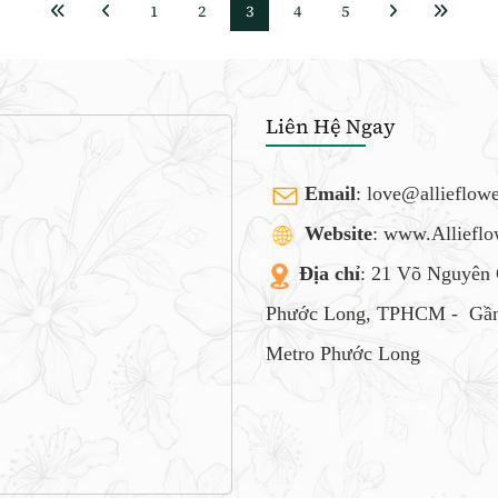
1
2
3
4
5
Liên Hệ Ngay
Email
:
love@allieflow
Website
: www.Alliefl
Địa chỉ
: 21 Võ Nguyên 
Phước Long, TPHCM -
Gần
Metro Phước Long