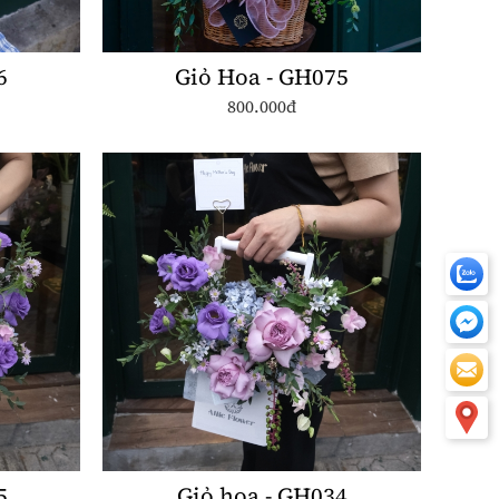
6
Giỏ Hoa - GH075
800.000đ
5
Giỏ hoa - GH034