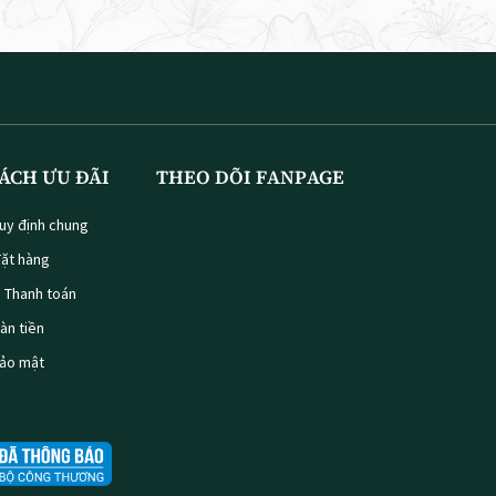
ÁCH ƯU ĐÃI
THEO DÕI FANPAGE
uy định chung
ặt hàng
à Thanh toán
oàn tiền
bảo mật