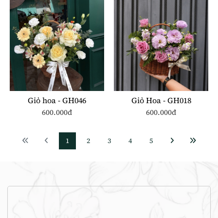
Giỏ hoa - GH046
Giỏ Hoa - GH018
600.000đ
600.000đ
1
2
3
4
5