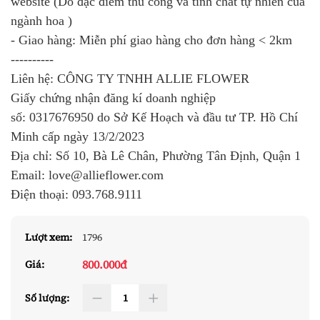
website (Do đặc điểm thủ công và tính chất tự nhiên của
ngành hoa )
- Giao hàng: Miễn phí giao hàng cho đơn hàng < 2km
----------
Liên hệ: CÔNG TY TNHH ALLIE FLOWER
Giấy chứng nhận đăng kí doanh nghiệp
số:
0317676950
do Sở Kế Hoạch và đầu tư TP. Hồ Chí
Minh cấp ngày 13/2/2023
Địa chỉ: Số 10, Bà Lê Chân, Phường Tân Định, Quận 1
Email: love@allieflower.com
Điện thoại:
093.768.9111
Lượt xem:
1796
800.000đ
Giá:
Số lượng: