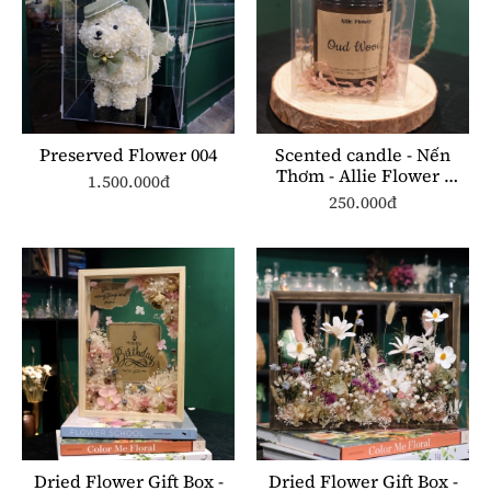
Preserved Flower 004
Scented candle - Nến
Thơm - Allie Flower -
1.500.000đ
ST002 250ml
250.000đ
Dried Flower Gift Box -
Dried Flower Gift Box -