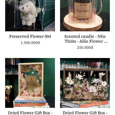
Preserved Flower 004
Scented candle - Nến
Thơm - Allie Flower -
1.500.000đ
ST002 250ml
250.000đ
Dried Flower Gift Box -
Dried Flower Gift Box -