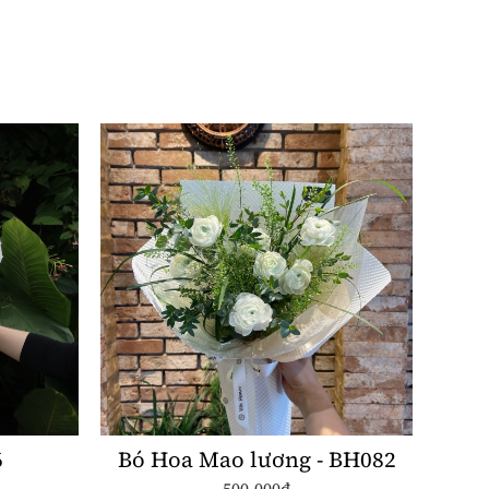
6
Bó Hoa Mao lương - BH082
500.000đ