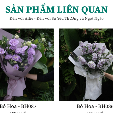
SẢN PHẨM LIÊN QUAN
Đến với Allie - Đến với Sự Yêu Thương và Ngọt Ngào
Bó Hoa - BH087
Bó Hoa - BH08
500.000đ
500.000đ