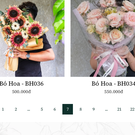
Bó Hoa - BH036
Bó Hoa - BH03
500.000đ
550.000đ
1
2
...
5
6
7
8
9
...
21
22