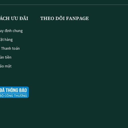
ÁCH ƯU ĐÃI
THEO DÕI FANPAGE
uy định chung
ặt hàng
à Thanh toán
oàn tiền
bảo mật