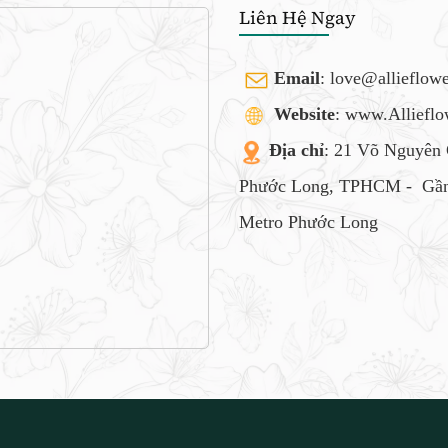
Liên Hệ Ngay
Email
:
love@allieflow
Website
: www.Alliefl
Địa chỉ
: 21 Võ Nguyên 
Phước Long, TPHCM -
Gần
Metro Phước Long