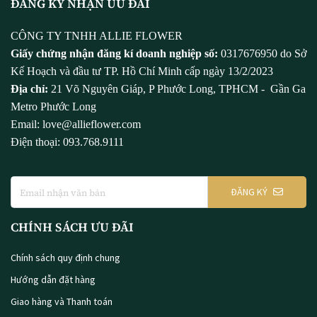
ĐĂNG KÝ NHẬN ƯU ĐÃI
CÔNG TY TNHH ALLIE FLOWER
Giấy chứng nhận đăng kí doanh nghiệp số:
0317676950 do Sở
Kế Hoạch và đầu tư TP. Hồ Chí Minh cấp ngày 13/2/2023
Địa chỉ:
21 Võ Nguyên Giáp, P Phước Long, TPHCM - Gần Ga
Metro Phước Long
Email: love@allieflower.com
Điện thoại: 093.768.9111
ĐĂNG KÝ
CHÍNH SÁCH ƯU ĐÃI
Chính sách quy định chung
Hướng dẫn đặt hàng
Giao hàng và Thanh toán