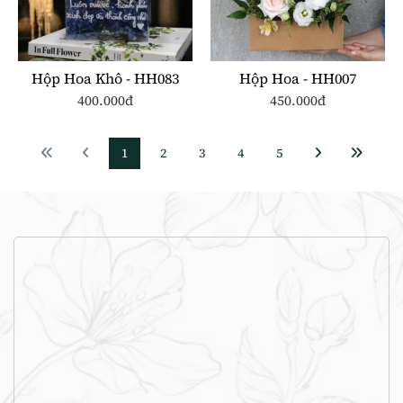
Hộp Hoa Khô - HH083
Hộp Hoa - HH007
400.000đ
450.000đ
1
2
3
4
5