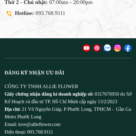
Thứ 2 - Chủ nhật:
07:00am - 20:00pm
Hotline:
093.768.9111
ĐĂNG KÝ NHẬN ƯU ĐÃI
CÔNG TY TNHH ALLIE FLOWER
Giấy chứng nhận đăng kí doanh nghiệp số:
0317676950 do Sở
Kế Hoạch và đầu tư TP. Hồ Chí Minh cấp ngày 13/2/2023
Địa chỉ:
21 Võ Nguyên Giáp, P Phước Long, TPHCM - Gần Ga
Metro Phước Long
Email: love@allieflower.com
Điện thoại: 093.768.9111