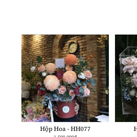
Hộp Hoa - HH077
H
1.500.000đ