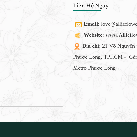
Liên Hệ Ngay
Email
:
love@allieflow
Website
: www.Alliefl
Địa chỉ
: 21 Võ Nguyên 
Phước Long, TPHCM -
Gần
Metro Phước Long