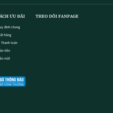
ÁCH ƯU ĐÃI
THEO DÕI FANPAGE
uy định chung
ặt hàng
à Thanh toán
oàn tiền
bảo mật