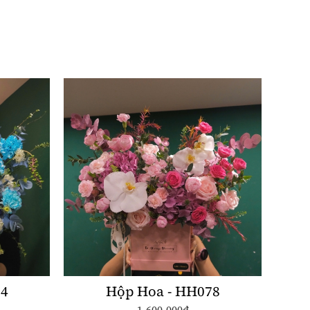
84
Hộp Hoa - HH078
1.600.000đ