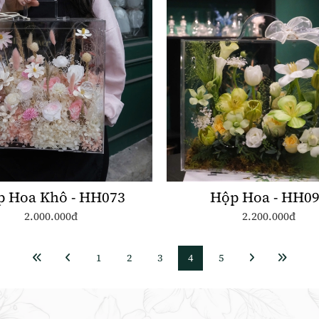
 Hoa Khô - HH073
Hộp Hoa - HH0
2.000.000đ
2.200.000đ
1
2
3
4
5