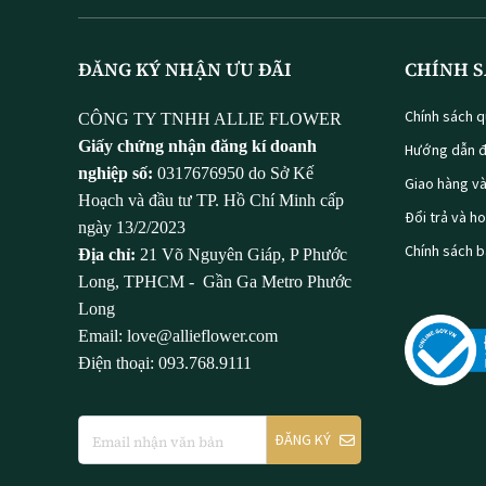
ĐĂNG KÝ NHẬN ƯU ĐÃI
CHÍNH S
Chính sách q
CÔNG TY TNHH ALLIE FLOWER
Giấy chứng nhận đăng kí doanh
Hướng dẫn đ
nghiệp số:
0317676950 do Sở Kế
Giao hàng v
Hoạch và đầu tư TP. Hồ Chí Minh cấp
Đổi trả và h
ngày 13/2/2023
Chính sách 
Địa chỉ:
21 Võ Nguyên Giáp, P Phước
Long, TPHCM - Gần Ga Metro Phước
Long
Email: love@allieflower.com
Điện thoại: 093.768.9111
ĐĂNG KÝ