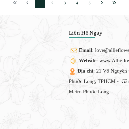
1
2
3
4
5
Liên Hệ Ngay
Email
:
love@allieflow
Website
: www.Alliefl
Địa chỉ
: 21 Võ Nguyên 
Phước Long, TPHCM -
Gần
Metro Phước Long