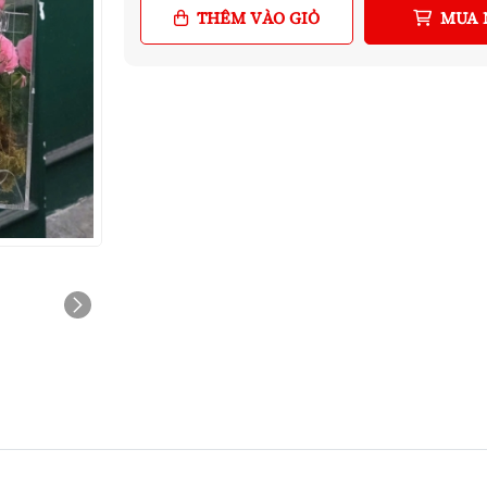
THÊM VÀO GIỎ
MUA 