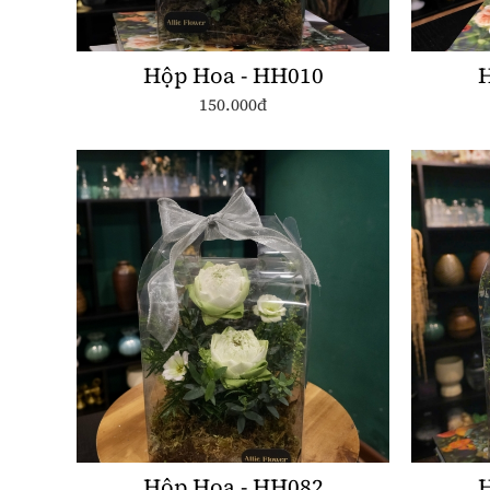
Hộp Hoa - HH010
H
150.000đ
Hộp Hoa - HH082
H