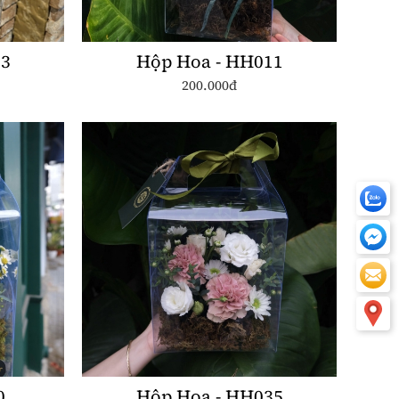
63
Hộp Hoa - HH011
200.000đ
0
Hộp Hoa - HH035