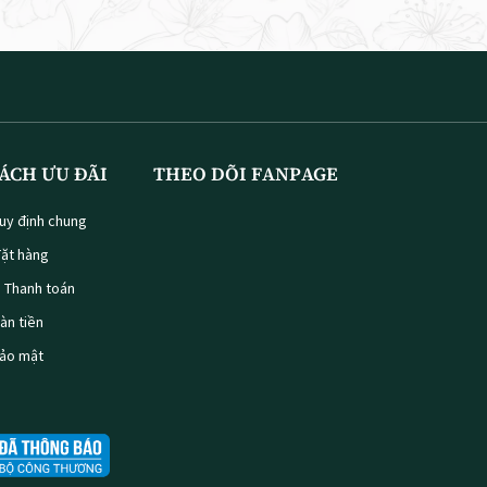
ÁCH ƯU ĐÃI
THEO DÕI FANPAGE
uy định chung
ặt hàng
à Thanh toán
oàn tiền
bảo mật