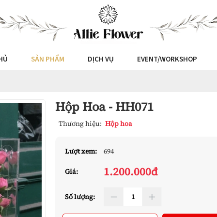
HỦ
SẢN PHẨM
DỊCH VỤ
EVENT/WORKSHOP
Hộp Hoa - HH071
Thương hiệu:
Hộp hoa
Lượt xem:
694
1.200.000đ
Giá:
Số lượng: