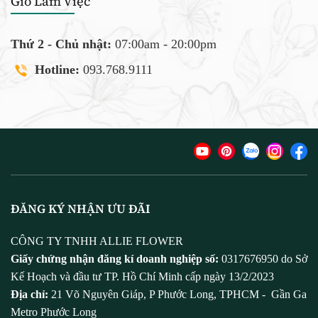
Giờ Làm Việc
Thứ 2 - Chủ nhật:
07:00am - 20:00pm
Hotline:
093.768.9111
ĐĂNG KÝ NHẬN ƯU ĐÃI
CÔNG TY TNHH ALLIE FLOWER
Giấy chứng nhận đăng kí doanh nghiệp số:
0317676950 do Sở
Kế Hoạch và đầu tư TP. Hồ Chí Minh cấp ngày 13/2/2023
Địa chỉ:
21 Võ Nguyên Giáp, P Phước Long, TPHCM - Gần Ga
Metro Phước Long