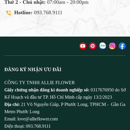
Thứ 2 - Chủ nhật:
07:00am - 20:00pm
Hotline:
093.768.9111
ĐĂNG KÝ NHẬN ƯU ĐÃI
CÔNG TY TNHH ALLIE FLOWER
Giấy chứng nhận đăng kí doanh nghiệp số:
0317676950 do Sở
Kế Hoạch và đầu tư TP. Hồ Chí Minh cấp ngày 13/2/2023
Địa chỉ:
21 Võ Nguyên Giáp, P Phước Long, TPHCM - Gần Ga
Metro Phước Long
Email: love@allieflower.com
Điện thoại: 093.768.9111