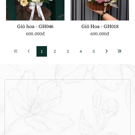
Giỏ hoa - GH046
Giỏ Hoa - GH018
600.000đ
600.000đ
1
2
3
4
5