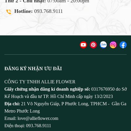
Thứ 2 - Chủ nhật:
07:00am - 20:00pm
Hotline:
093.768.9111
ĐĂNG KÝ NHẬN ƯU ĐÃI
CÔNG TY TNHH ALLIE FLOWER
Giấy chứng nhận đăng kí doanh nghiệp số:
0317676950 do Sở
Kế Hoạch và đầu tư TP. Hồ Chí Minh cấp ngày 13/2/2023
Địa chỉ:
21 Võ Nguyên Giáp, P Phước Long, TPHCM - Gần Ga
Metro Phước Long
Email: love@allieflower.com
Điện thoại: 093.768.9111