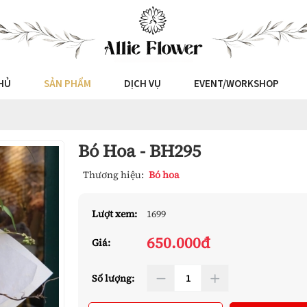
HỦ
SẢN PHẨM
DỊCH VỤ
EVENT/WORKSHOP
Bó Hoa - BH295
Thương hiệu:
Bó hoa
Lượt xem:
1699
650.000đ
Giá:
Số lượng: