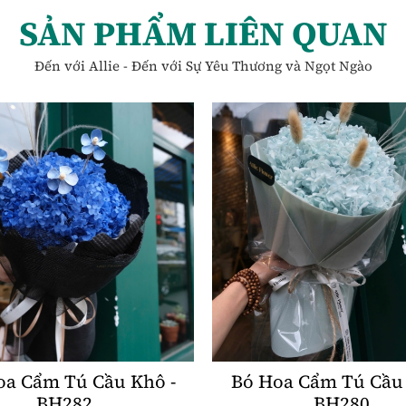
SẢN PHẨM LIÊN QUAN
Đến với Allie - Đến với Sự Yêu Thương và Ngọt Ngào
oa Cẩm Tú Cầu Khô -
Bó Hoa Cẩm Tú Cầu 
BH282
BH280