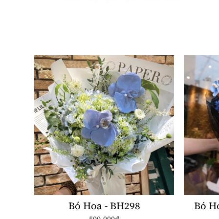
Bó Hoa - BH298
Bó H
500.000đ