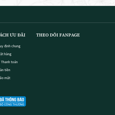
ÁCH ƯU ĐÃI
THEO DÕI FANPAGE
uy định chung
ặt hàng
à Thanh toán
oàn tiền
bảo mật