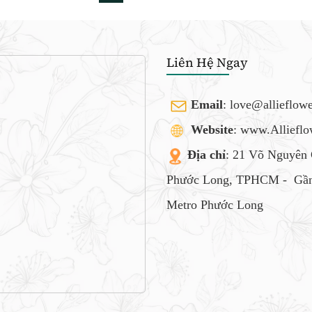
Liên Hệ Ngay
Email
:
love@allieflow
Website
: www.Alliefl
Địa chỉ
: 21 Võ Nguyên 
Phước Long, TPHCM -
Gần
Metro Phước Long