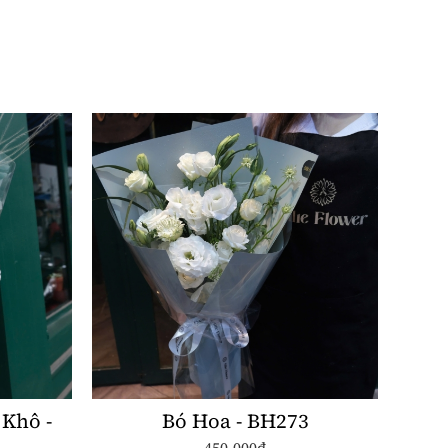
Khô -
Bó Hoa - BH273
450.000đ