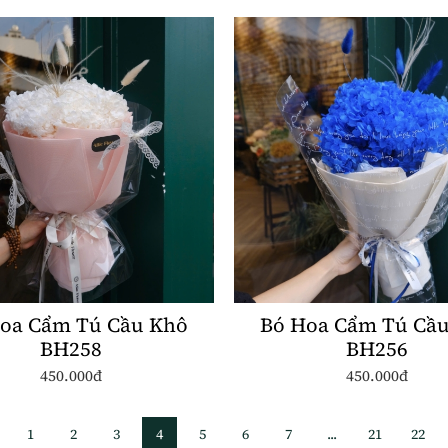
oa Cẩm Tú Cầu Khô
Bó Hoa Cẩm Tú Cầ
BH258
BH256
450.000đ
450.000đ
1
2
3
4
5
6
7
...
21
22