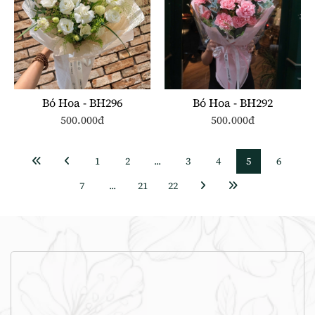
Bó Hoa - BH296
Bó Hoa - BH292
500.000đ
500.000đ
1
2
...
3
4
5
6
7
...
21
22