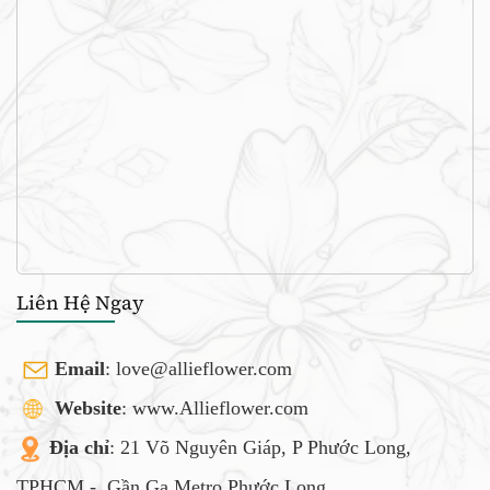
Liên Hệ Ngay
Email
:
love@allieflower.com
Website
: www.Allieflower.com
Địa chỉ
: 21 Võ Nguyên Giáp, P Phước Long,
TPHCM -
Gần Ga Metro Phước Long