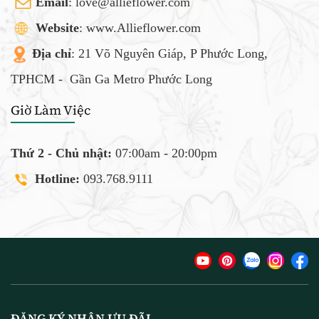
Email
:
love@allieflower.com
Website
: www.Allieflower.com
Địa chỉ
: 21 Võ Nguyên Giáp, P Phước Long,
TPHCM -
Gần Ga Metro Phước Long
Giờ Làm Việc
Thứ 2 - Chủ nhật:
07:00am - 20:00pm
Hotline:
093.768.9111
ĐĂNG KÝ NHẬN ƯU ĐÃI