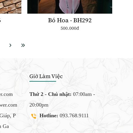
6
Bó Hoa - BH292
500.000đ
Giờ Làm Việc
er.com
Thứ 2 - Chủ nhật:
07:00am -
ower.com
20:00pm
Giáp, P
Hotline:
093.768.9111
 Ga