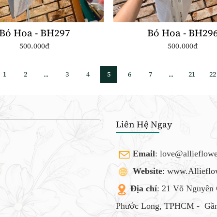
Bó Hoa - BH297
Bó Hoa - BH29
500.000đ
500.000đ
1
2
...
3
4
5
6
7
...
21
22
Liên Hệ Ngay
Email
:
love@allieflow
Website
: www.Alliefl
Địa chỉ
: 21 Võ Nguyên 
Phước Long, TPHCM -
Gần