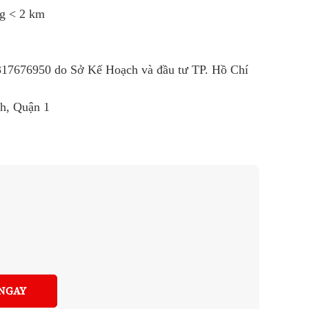
ng < 2 km
R
317676950
do Sở Kế Hoạch và đầu tư TP. Hồ Chí
nh, Quận 1
NGAY