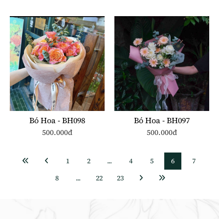
Bó Hoa - BH098
Bó Hoa - BH097
500.000đ
500.000đ
1
2
...
4
5
6
7
8
...
22
23