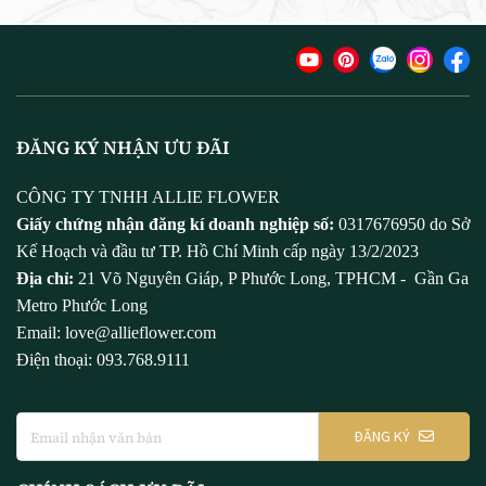
ĐĂNG KÝ NHẬN ƯU ĐÃI
CÔNG TY TNHH ALLIE FLOWER
Giấy chứng nhận đăng kí doanh nghiệp số:
0317676950 do Sở
Kế Hoạch và đầu tư TP. Hồ Chí Minh cấp ngày 13/2/2023
Địa chỉ:
21 Võ Nguyên Giáp, P Phước Long, TPHCM - Gần Ga
Metro Phước Long
Email: love@allieflower.com
Điện thoại: 093.768.9111
ĐĂNG KÝ