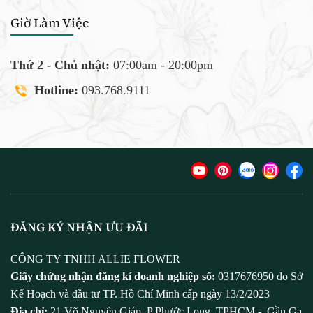
Giờ Làm Việc
Thứ 2 - Chủ nhật:
07:00am - 20:00pm
Hotline:
093.768.9111
ĐĂNG KÝ NHẬN ƯU ĐÃI
CÔNG TY TNHH ALLIE FLOWER
Giấy chứng nhận đăng kí doanh nghiệp số:
0317676950 do Sở
Kế Hoạch và đầu tư TP. Hồ Chí Minh cấp ngày 13/2/2023
Địa chỉ:
21 Võ Nguyên Giáp, P Phước Long, TPHCM - Gần Ga