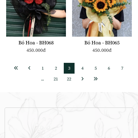
Bó Hoa - BH068
Bó Hoa - BH065
450.000đ
450.000đ
1
2
3
4
5
6
7
...
21
22