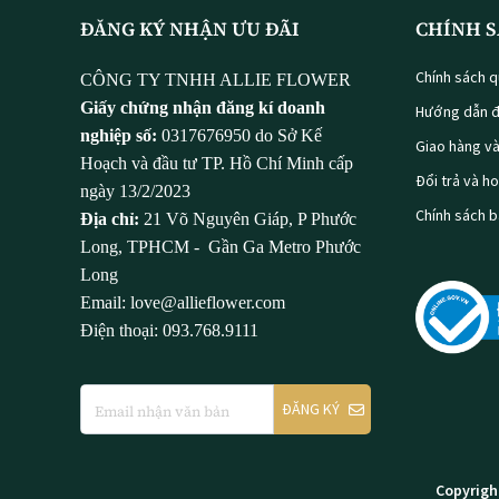
ĐĂNG KÝ NHẬN ƯU ĐÃI
CHÍNH S
Chính sách q
CÔNG TY TNHH ALLIE FLOWER
Giấy chứng nhận đăng kí doanh
Hướng dẫn đ
nghiệp số:
0317676950 do Sở Kế
Giao hàng v
Hoạch và đầu tư TP. Hồ Chí Minh cấp
Đổi trả và h
ngày 13/2/2023
Chính sách 
Địa chỉ:
21 Võ Nguyên Giáp, P Phước
Long, TPHCM - Gần Ga Metro Phước
Long
Email: love@allieflower.com
Điện thoại: 093.768.9111
ĐĂNG KÝ
Copyrigh