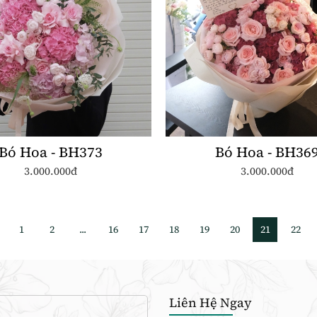
Bó Hoa - BH373
Bó Hoa - BH36
3.000.000đ
3.000.000đ
1
2
...
16
17
18
19
20
21
22
Liên Hệ Ngay