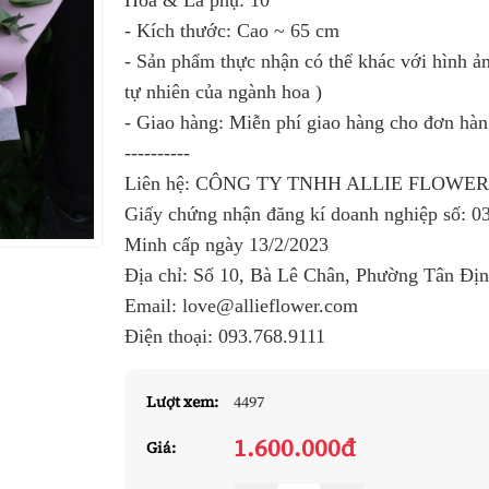
Hoa & Lá phụ: 10
- Kích thước: Cao ~ 65 cm
- Sản phẩm thực nhận có thể khác với hình ản
tự nhiên của ngành hoa )
- Giao hàng: Miễn phí giao hàng cho đơn hà
----------
Liên hệ: CÔNG TY TNHH ALLIE FLOWE
Giấy chứng nhận đăng kí doanh nghiệp số:
0
Minh cấp ngày 13/2/2023
Địa chỉ: Số 10, Bà Lê Chân, Phường Tân Đị
Email: love@allieflower.com
Điện thoại:
093.768.9111
Lượt xem:
4497
1.600.000đ
Giá: