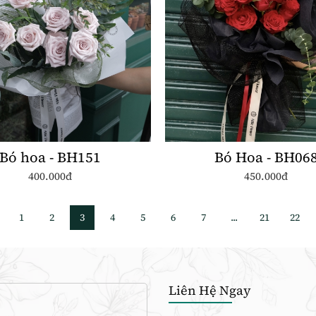
Bó hoa - BH151
Bó Hoa - BH06
400.000đ
450.000đ
1
2
3
4
5
6
7
...
21
22
Liên Hệ Ngay