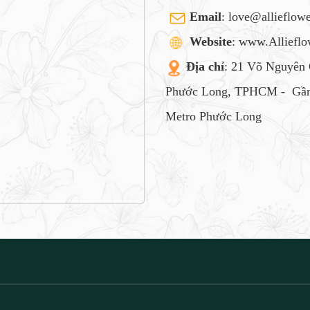
Email
:
love@allieflow
Website
: www.Alliefl
Địa chỉ
: 21 Võ Nguyên 
Phước Long, TPHCM -
Gần
Metro Phước Long