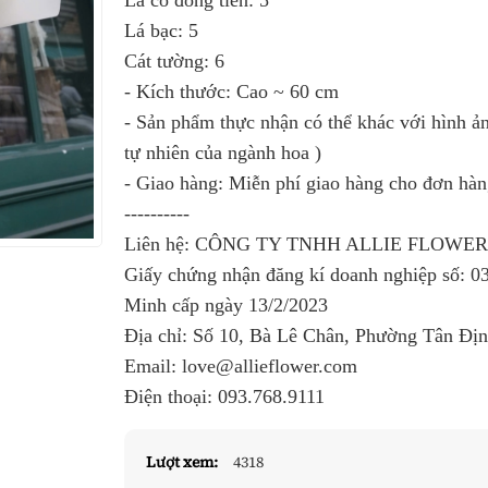
Lá cỏ đồng tiền: 5
Lá bạc: 5
Cát tường: 6
- Kích thước: Cao ~ 60 cm
- Sản phẩm thực nhận có thể khác với hình ản
tự nhiên của ngành hoa )
- Giao hàng: Miễn phí giao hàng cho đơn hà
----------
Liên hệ: CÔNG TY TNHH ALLIE FLOWE
Giấy chứng nhận đăng kí doanh nghiệp số:
0
Minh cấp ngày 13/2/2023
Địa chỉ: Số 10, Bà Lê Chân, Phường Tân Đị
Email: love@allieflower.com
Điện thoại:
093.768.9111
Lượt xem:
4318