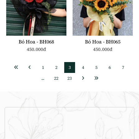
Bó Hoa - BH068
Bó Hoa - BH065
450.000đ
450.000đ
1
2
3
4
5
6
7
...
22
23